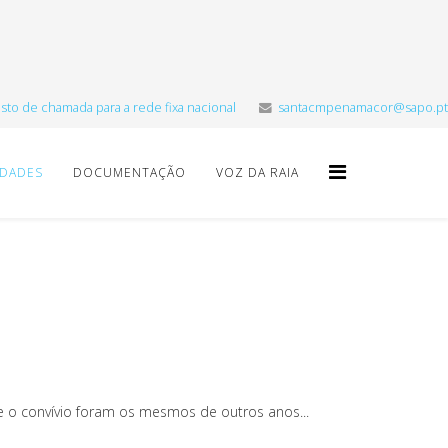
sto de chamada para a rede fixa nacional
santacmpenamacor@sapo.pt
IDADES
DOCUMENTAÇÃO
VOZ DA RAIA
 e o convívio foram os mesmos de outros anos...