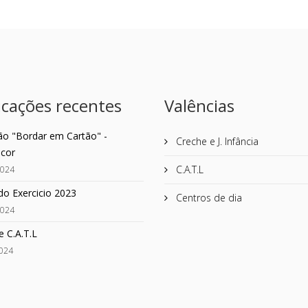
icações recentes
Valências
ão "Bordar em Cartão" -
Creche e J. Infância
cor
C.A.T.L
2024
do Exercicio 2023
Centros de dia
2024
e C.A.T.L
2024