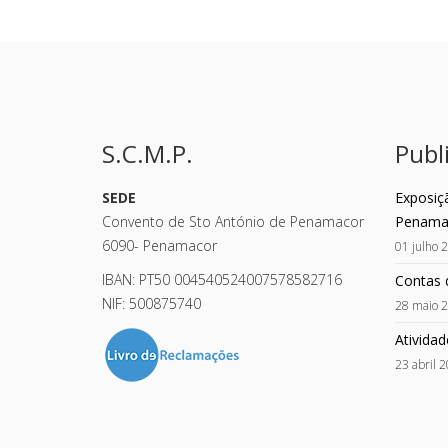
S.C.M.P.
Publ
SEDE
Exposiç
Convento de Sto António de Penamacor
Penama
6090- Penamacor
01 julho 
IBAN: PT50 004540524007578582716
Contas 
NIF: 500875740
28 maio 
Atividad
23 abril 