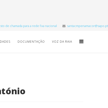
sto de chamada para a rede fixa nacional
santacmpenamacor@sapo.pt
IDADES
DOCUMENTAÇÃO
VOZ DA RAIA
ntónio